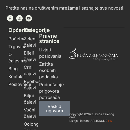
Pratite nas na društvenim mrežama i saznajte sve novosti.
Općenito
Kategorije
Pravne
Početna
Zeleni
stranice
čajevi
Trgovina
Uvjeti
Bijeli
O
poslovanja
čajevi
čajevima
Zaštita
Crni
Blog
osobnih
čajevi
Kontakt
podataka
Rooibos
Poslovnice
Podnošenje
čajevi
prigovora
Biljni
potrošača
čajevi
Raskid
Voćni
ugovora
Copyright ©2023. Kuća zelenog
čajevi
čaja
Dizajn i izrada: APLIKACIJE
.HR
Oolong