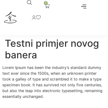
0
O ČAJEVIMA
GDJE KUPITI?
GDJE KUŠATI?
Testni primjer novog
banera
Lorem Ipsum has been the industry’s standard dummy
text ever since the 1500s, when an unknown printer
took a galley of type and scrambled it to make a type
specimen book. It has survived not only five centuries,
but also the leap into electronic typesetting, remaining
essentially unchanged.