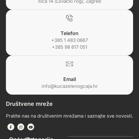
Ilica 14 (Lovački rog), Zagreb
Telefon
+385 1 483 0667
+385 98 617 051
Email
info@kucazelenogcaja.hr
Društvene mreže
Pratite nas na društvenim mrežama i saznajte sve novosti.