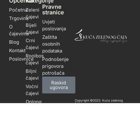
Općenito
Kategorije
Pravne
Početna
Zeleni
stranice
čajevi
Trgovina
Uvjeti
Bijeli
O
poslovanja
čajevi
čajevima
Zaštita
Crni
Blog
osobnih
čajevi
Kontakt
podataka
Rooibos
Poslovnice
Podnošenje
čajevi
prigovora
Biljni
potrošača
čajevi
Raskid
Voćni
ugovora
čajevi
Copyright ©2023. Kuća zelenog
Oolong
čaja
Dizajn i izrada: APLIKACIJE
.HR
čajevi
Ayurvedski
čajevi
Posuđe