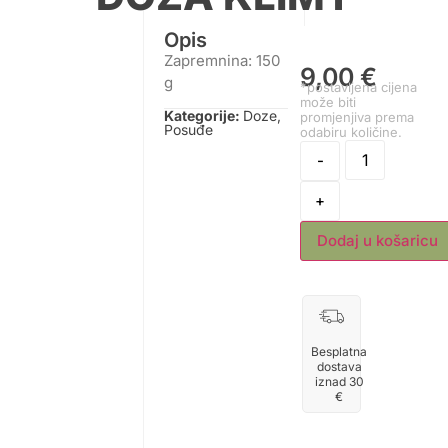
Opis
Zapremnina: 150
9,00
€
g
*postavljena cijena
može biti
Kategorije:
Doze
,
promjenjiva prema
Posuđe
odabiru količine.
-
+
Dodaj u košaricu
Besplatna
dostava
iznad 30
€