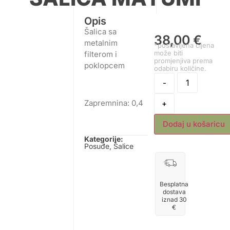
Opis
Šalica sa
38,00
€
metalnim
*postavljena cijena
može biti
filterom i
promjenjiva prema
poklopcem
odabiru količine.
-
Zapremnina: 0,4
+
Dodaj u košaricu
Kategorije:
Posuđe
,
Šalice
Besplatna
dostava
iznad 30
€