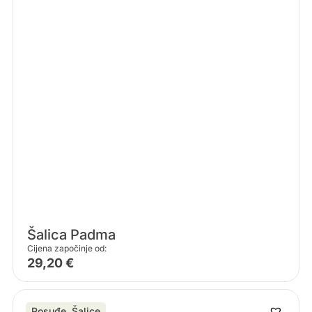
Šalica Padma
Cijena započinje od:
29,20
€
Posuđe
,
Šalice