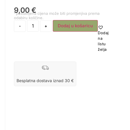
9,00
€
*postavljena cijena može biti promjenjiva prema
odabiru količine.
Dodaj u košaricu
-
+
Dodaj
na
listu
želja
Besplatna dostava iznad 30 €