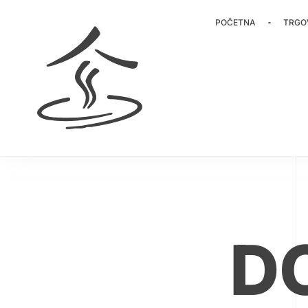
POČETNA
TRGO
D