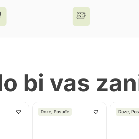
o bi vas zan
Doze
,
Posuđe
Doze
,
Pos