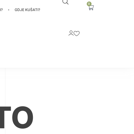
0
I?
GDJE KUŠATI?
TO