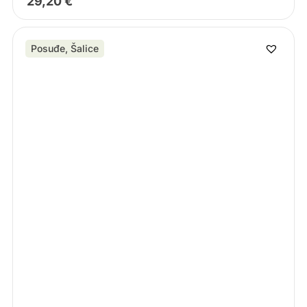
29,20
€
Posuđe
,
Šalice