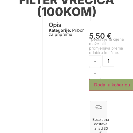
(100KOM)
Opis
Kategorije:
Pribor
5,50
€
za pripremu
*postavljena cijena
može biti
promjenjiva prema
odabiru količine.
-
+
Dodaj u košaricu
Besplatna
dostava
iznad 30
€