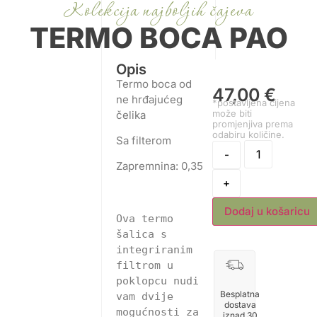
Kolekcija najboljih čajeva
TERMO BOCA PAO
Opis
Termo boca od
47,00
€
ne hrđajućeg
*postavljena cijena
može biti
čelika
promjenjiva prema
odabiru količine.
Sa filterom
-
Zapremnina: 0,35
+
Dodaj u košaricu
Ova termo 
šalica s 
integriranim 
filtrom u 
poklopcu nudi 
Besplatna
vam dvije 
dostava
mogućnosti za 
iznad 30