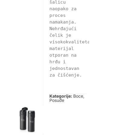
šalicu 
naopako za 
proces 
namakanja. 
Nehrđajući 
čelik je 
visokokvalitetan 
materijal 
otporan na 
hrđu i 
jednostavan 
za čišćenje.
Kategorije:
Boce
,
Posuđe