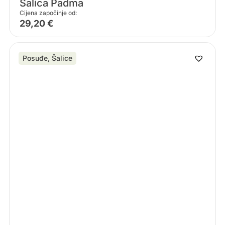
Šalica Padma
Cijena započinje od:
29,20
€
Posuđe
,
Šalice