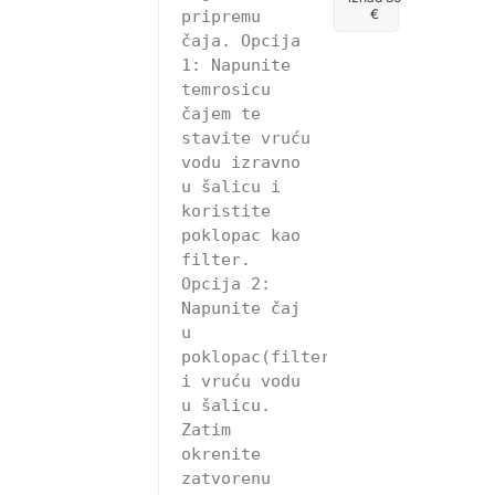
€
pripremu 
čaja. Opcija 
1: Napunite 
temrosicu 
čajem te 
stavite vruću 
vodu izravno 
u šalicu i 
koristite 
poklopac kao 
filter. 
Opcija 2: 
Napunite čaj 
u 
poklopac(filter) 
i vruću vodu 
u šalicu. 
Zatim 
okrenite 
zatvorenu 