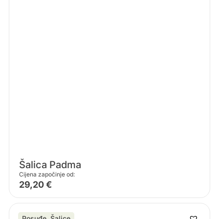
Šalica Padma
Cijena započinje od:
29,20
€
Posuđe
,
Šalice