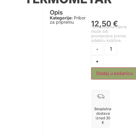
Opis
Kategorije:
Pribor
12,50
€
za pripremu
*postavljena cijena
može biti
promjenjiva prema
odabiru količine.
-
+
Dodaj u košaricu
Besplatna
dostava
iznad 30
€