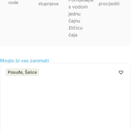
vode
stupnjeva
procijediti
s vodom
jednu
čajnu
žličicu
čaja
Moglo bi vas zanimati
Posuđe
,
Šalice