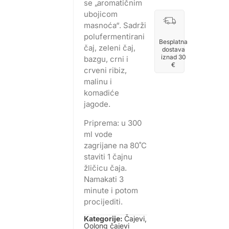
se „aromatičnim
ubojicom
masnoća“. Sadrži
polufermentirani
Besplatna
čaj, zeleni čaj,
dostava
iznad 30
bazgu, crni i
€
crveni ribiz,
malinu i
komadiće
jagode.
Priprema: u 300
ml vode
zagrijane na 80˚C
staviti 1 čajnu
žličicu čaja.
Namakati 3
minute i potom
procijediti.
Kategorije:
Čajevi
,
Oolong čajevi