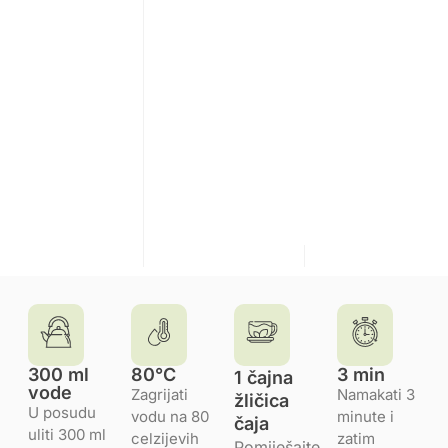
300 ml
80°C
3 min
1 čajna
vode
Zagrijati
Namakati 3
žličica
U posudu
vodu na 80
minute i
čaja
uliti 300 ml
celzijevih
zatim
Pomiješajte