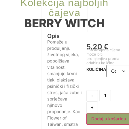
Kolekcija najboljih
čajeva
BERRY WITCH
Opis
Pomaže u
5,20
€
produljenju
*postavljena cijena
može biti
životnog vijeka,
promjenjiva prema
poboljšava
odabiru količine.
vitalnost,
KOLIČINA
smanjuje krvni
tlak, olakšava
psihički i fizički
stres, jača zube i
-
sprječava
njihovo
+
propadanje. Kao i
Flower of
Dodaj u košaricu
Taiwan, smatra