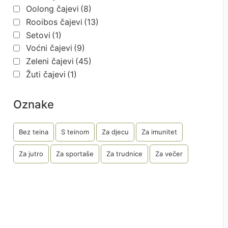
Oolong čajevi
(8)
Rooibos čajevi
(13)
Setovi
(1)
Voćni čajevi
(9)
Zeleni čajevi
(45)
Žuti čajevi
(1)
Oznake
Bez teina
S teinom
Za djecu
Za imunitet
Za jutro
Za sportaše
Za trudnice
Za večer