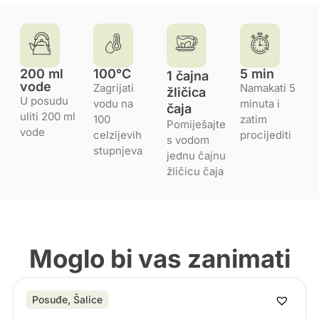
200 ml
100°C
5 min
1 čajna
vode
Zagrijati
Namakati 5
žličica
U posudu
vodu na
minuta i
čaja
uliti 200 ml
100
zatim
Pomiješajte
vode
celzijevih
procijediti
s vodom
stupnjeva
jednu čajnu
žličicu čaja
Moglo bi vas zanimati
Posuđe
,
Šalice