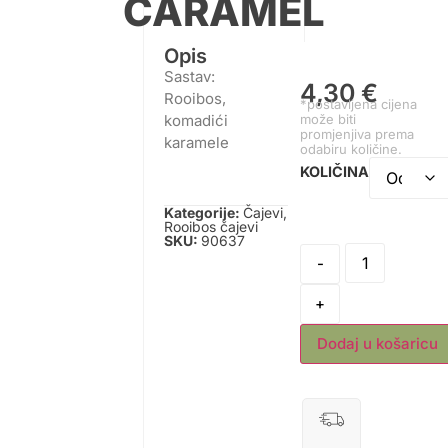
CARAMEL
Opis
Sastav:
4,30
€
Rooibos,
*postavljena cijena
može biti
komadići
promjenjiva prema
karamele
odabiru količine.
KOLIČINA
Kategorije:
Čajevi
,
Rooibos čajevi
SKU:
90637
-
+
Dodaj u košaricu