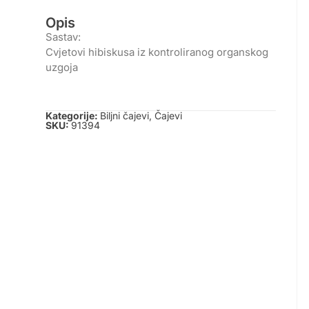
Opis
Sastav:
Cvjetovi hibiskusa iz kontroliranog organskog
uzgoja
Kategorije:
Biljni čajevi
,
Čajevi
SKU:
91394