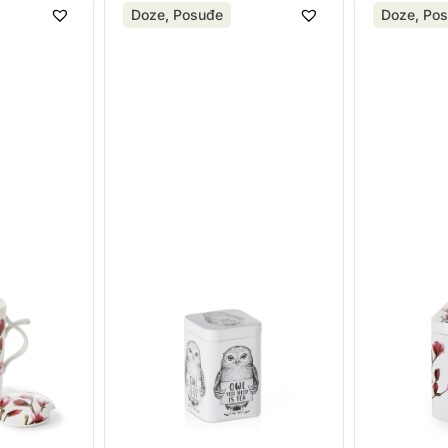
Doze
,
Posuđe
Doze
,
Pos