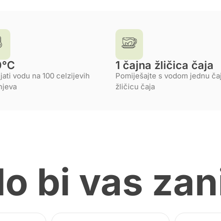
0°C
1 čajna žličica čaja
jati vodu na 100 celzijevih
Pomiješajte s vodom jednu ča
njeva
žličicu čaja
o bi vas zan