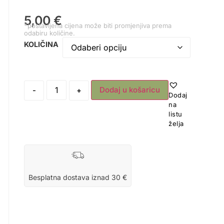
5,00
€
*postavljena cijena može biti promjenjiva prema
odabiru količine.
KOLIČINA
Dodaj u košaricu
-
+
Dodaj
na
listu
želja
Besplatna dostava iznad 30 €