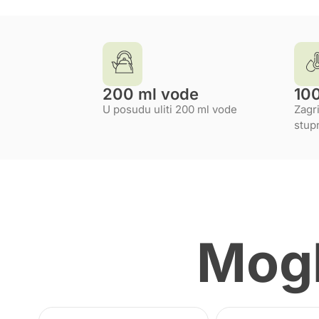
200 ml vode
10
U posudu uliti 200 ml vode
Zagri
stup
Mogl