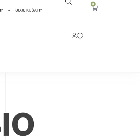
0
I?
GDJE KUŠATI?
IO