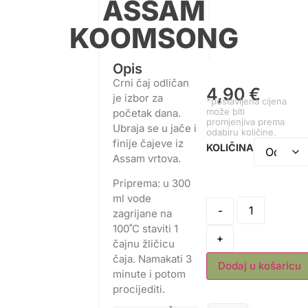
ASSAM
KOOMSONG
Opis
Crni čaj odličan
4,90
€
je izbor za
*postavljena cijena
može biti
početak dana.
promjenjiva prema
Ubraja se u jače i
odabiru količine.
finije čajeve iz
KOLIČINA
Assam vrtova.
Priprema: u 300
ml vode
-
zagrijane na
100˚C staviti 1
+
čajnu žličicu
čaja. Namakati 3
Dodaj u košaricu
minute i potom
procijediti.