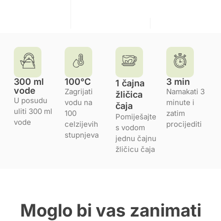
300 ml
100°C
3 min
1 čajna
vode
Zagrijati
Namakati 3
žličica
U posudu
vodu na
minute i
čaja
uliti 300 ml
100
zatim
Pomiješajte
vode
celzijevih
procijediti
s vodom
stupnjeva
jednu čajnu
žličicu čaja
Moglo bi vas zanimati