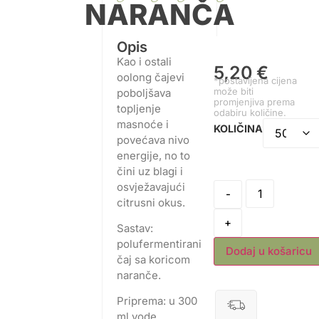
NARANČA
Opis
Kao i ostali
5,20
€
oolong čajevi
*postavljena cijena
može biti
poboljšava
promjenjiva prema
topljenje
odabiru količine.
masnoće i
KOLIČINA
povećava nivo
energije, no to
čini uz blagi i
osvježavajući
-
citrusni okus.
+
Sastav:
polufermentirani
Dodaj u košaricu
čaj sa koricom
naranče.
Priprema: u 300
ml vode