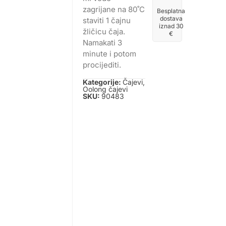
zagrijane na 80˚C
Besplatna
dostava
staviti 1 čajnu
iznad 30
žličicu čaja.
€
Namakati 3
minute i potom
procijediti.
Kategorije:
Čajevi
,
Oolong čajevi
SKU:
90483