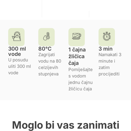
300 ml
80°C
3 min
1 čajna
vode
Zagrijati
Namakati 3
žličica
U posudu
vodu na 80
minute i
čaja
uliti 300 ml
celzijevih
zatim
Pomiješajte
vode
stupnjeva
procijediti
s vodom
jednu čajnu
žličicu čaja
Moglo bi vas zanimati