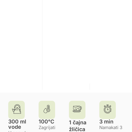
300 ml
100°C
3 min
1 čajna
vode
Zagrijati
Namakati 3
žličica