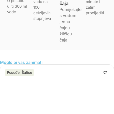
U posudu
vodu na
minute i
čaja
uliti 300 ml
100
zatim
Pomiješajte
vode
celzijevih
procijediti
s vodom
stupnjeva
jednu
čajnu
žličicu
čaja
Moglo bi vas zanimati
Posuđe
,
Šalice