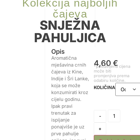
Kolekcija najboljih
čajeva
SNJEŽNA
PAHULJICA
Opis
Aromatična
4,60
€
mješavina crnih
*postavljena cijena
može biti
čajeva iz Kine,
promjenjiva prema
Indije i Šri Lanke,
odabiru količine.
koja se može
KOLIČINA
konzumirati kroz
cijelu godinu.
Ipak pravi
trenutak za
-
ispijanje
ponajviše je uz
+
prve pahulje