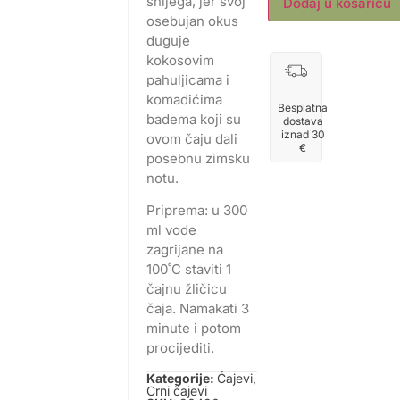
snijega, jer svoj
Dodaj u košaricu
osebujan okus
duguje
kokosovim
pahuljicama i
komadićima
Besplatna
badema koji su
dostava
iznad 30
ovom čaju dali
€
posebnu zimsku
notu.
Priprema: u 300
ml vode
zagrijane na
100˚C staviti 1
čajnu žličicu
čaja. Namakati 3
minute i potom
procijediti.
Kategorije:
Čajevi
,
Crni čajevi