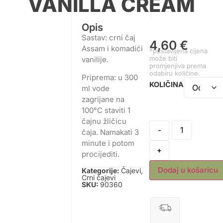
VANILLA CREAM
Opis
Sastav: crni čaj
4,60
€
Assam i komadići
*postavljena cijena
može biti
vanilije.
promjenjiva prema
odabiru količine.
Priprema: u 300
KOLIČINA
ml vode
zagrijane na
100°C staviti 1
čajnu žličicu
-
čaja. Namakati 3
minute i potom
+
procijediti.
Dodaj u košaricu
Kategorije:
Čajevi
,
Crni čajevi
SKU:
90360