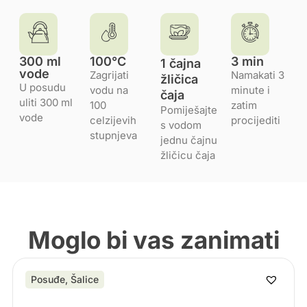
300 ml
100°C
3 min
1 čajna
vode
Zagrijati
Namakati 3
žličica
U posudu
vodu na
minute i
čaja
uliti 300 ml
100
zatim
Pomiješajte
vode
celzijevih
procijediti
s vodom
stupnjeva
jednu čajnu
žličicu čaja
Moglo bi vas zanimati
Posuđe
,
Šalice