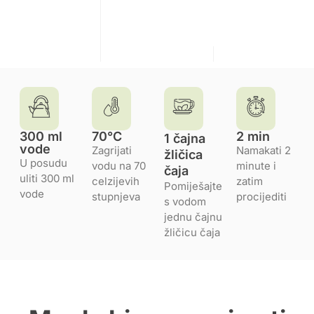
300 ml
70°C
2 min
1 čajna
vode
Zagrijati
Namakati 2
žličica
U posudu
vodu na 70
minute i
čaja
uliti 300 ml
celzijevih
zatim
Pomiješajte
vode
stupnjeva
procijediti
s vodom
jednu čajnu
žličicu čaja