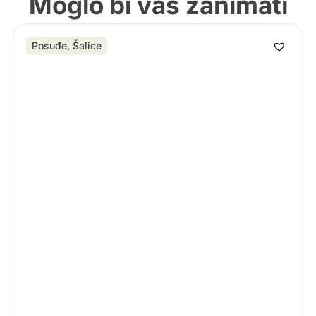
Moglo bi vas zanimati
Posuđe
,
Šalice