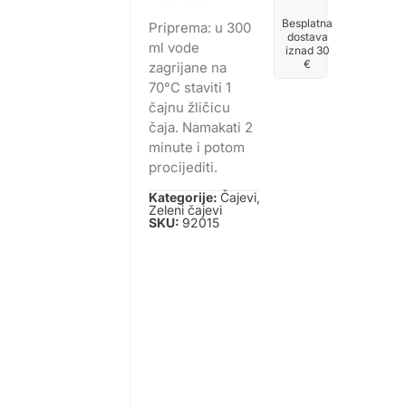
Besplatna
Priprema: u 300
dostava
ml vode
iznad 30
€
zagrijane na
70°C staviti 1
čajnu žličicu
čaja. Namakati 2
minute i potom
procijediti.
Kategorije:
Čajevi
,
Zeleni čajevi
SKU:
92015