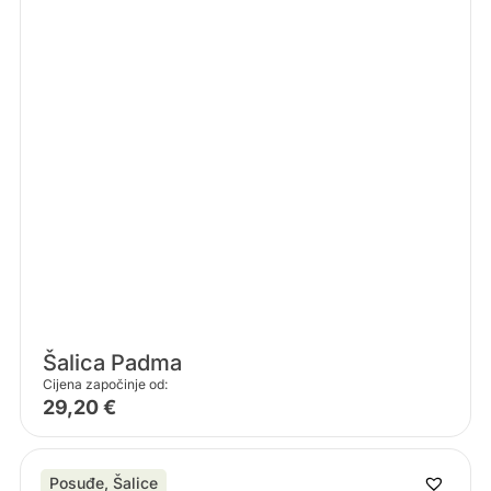
Šalica Padma
Cijena započinje od:
29,20
€
Posuđe
,
Šalice