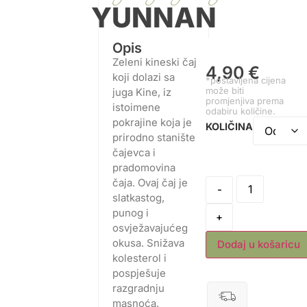
YUNNAN
Opis
Zeleni kineski čaj
4,90
€
koji dolazi sa
*postavljena cijena
može biti
juga Kine, iz
promjenjiva prema
istoimene
odabiru količine.
pokrajine koja je
KOLIČINA
prirodno stanište
čajevca i
pradomovina
čaja. Ovaj čaj je
-
slatkastog,
punog i
+
osvježavajućeg
okusa. Snižava
Dodaj u košaricu
kolesterol i
pospješuje
razgradnju
masnoća.